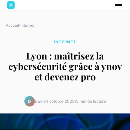
Accueil
›
Internet
INTERNET
Lyon : maîtrisez la
cybersécurité grâce à ynov
et devenez pro
David
4 octobre 2025
15 min de lecture
D